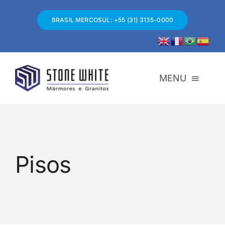
Skip
to
BRASIL MERCOSUL: +55 (31) 3135-0000
content
MENU
SOBRE NÓS
ESPECIALISTAS
Pisos
MATERIAIS
GRANDES OBRAS